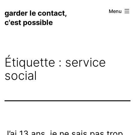
Aller
Menu
garder le contact,
au
c'est possible
contenu
Étiquette :
service
social
J’ai 13 ans, je ne sais pas trop