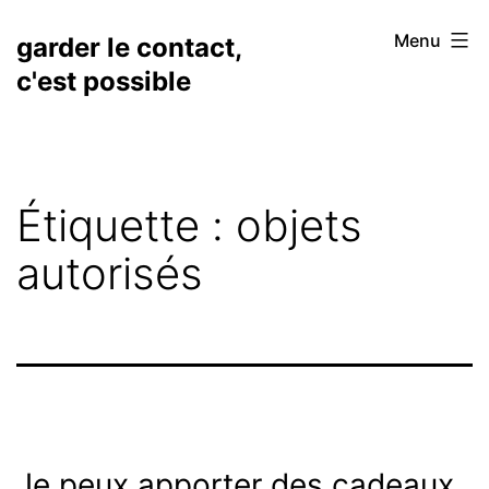
Aller
Menu
garder le contact,
au
c'est possible
contenu
Étiquette :
objets
autorisés
Je peux apporter des cadeaux