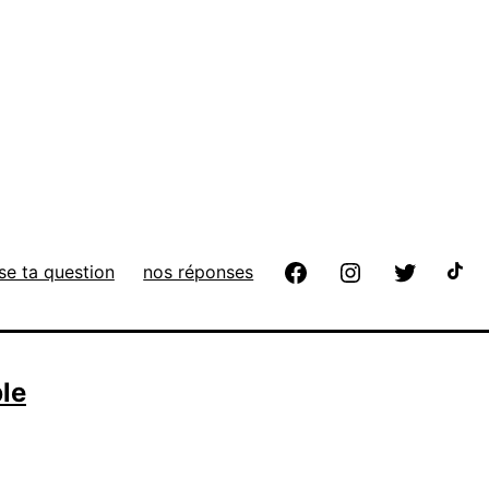
se ta question
nos réponses
ble