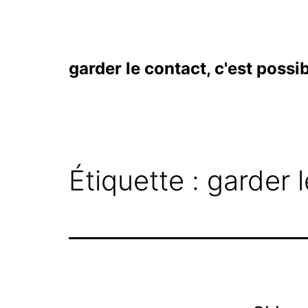
Aller
au
contenu
garder le contact, c'est possi
Étiquette :
garder l