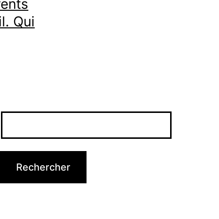
rents
l. Qui