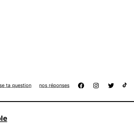
se ta question
nos réponses
ble